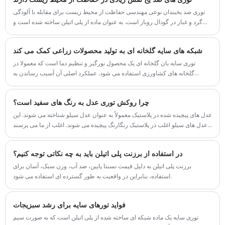
پرنده را دراز کنند. توری پرنده محافظ Plastic®
توری ضد یخبندان نوعی مهندسی حفاظت از محیط زیست برای مقابله با آلودگی
Agriculture از آسیب اشعه ماوراء بنفش در
گرد و غبار در گودال روباز است. به عنوان ماده از پلی اتیلن ساخته شده است و
تابستان و آسیب سرمازدگی در زمستان جلوگیری
مواد ضد پیری و مواد افزودنی ضد خوردگی به آن اضافه می شود. از مواد پوشش
می کند، به اندازه کافی محکم است که پس از
دهی پلی اتیلن کشاورزی جدید مشبک با مقاومت بالا و مقاوم در برابر سن با کشش
یک فصل تا می شود و دوباره استفاده می شود.
شبکه های سایه گلخانه ای به تولید محصولات زراعی کمک می کند
سیم ساخته شده است. شبکه ضد یخ زدگی چمن می تواند آلودگی گرد و غبار را تا
ایده آل برای کاربردهای باغبانی.
حد زیادی کاهش دهد، می تواند آلودگی شدید محوطه دفن زباله را به یک محل دفن
توری سایه بان گلخانه ای یک محصول نورگیر و تنظیم دما است که معمولا در
زباله بسیار زیبای حفاظت از محیط زیست سبز تبدیل کند و سپس به نیت درمان
گلخانه های کشاورزی استفاده می شود. عملکرد اصلی آن آسیب رساندن به
آلودگی گرد و غبار دست یابد.
محصولات داخلی و کاهش تولید از طریق بازتاب سطحی یا جلوگیری از تابش
مستقیم نور خورشید به گلخانه است. بنابراین مزایای شبکه های سایه بان گلخانه
چرا روکش توری عدل به رنگ های سفید است؟
برای محصولات در گلخانه چیست؟
عدل های پیچیده شده در پلاستیک معمولاً به عنوان عدل سیلو شناخته می شوند. این
عدل های سیلو اغلب در پلاستیک رنگارنگ پیچیده می شوند. اغلب از ما می پرسند
که آیا این رنگ های مختلف روکش معنایی دارد؟
در استفاده از برزنت پلی اتیلن باید به چه نکاتی توجه کنیم؟
برزنت پلی اتیلن به دلیل قیمت نسبتا پایین، ضد آب، وزن سبک، آسان برای
استفاده، بنابراین در واقعیت به طور گسترده ای استفاده می شود.
فواید تورهای سایه برای رشد سبزیجات
توری سایه یک ماده شبکه ای ساخته شده از پلی اتیلن است که به صورت سیم