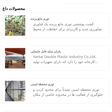
محصولات داغ
توری مانع پرنده
کشت پوششی توری مانع پرنده یک فناوری
کشاورزی جدید و کاربردی برای حفاظت از محیط
زیست است. با پوشاندن قاب ترل برای ساخت
سد ایزوله مصنوعی، پرندگان از تور حذف می
شوند، راه تولید مثل پرندگان قطع می شود و
انتقال انواع پرندگان به طور موثر کنترل می شود
بادبان سایه قابل جابجایی
و از آسیب انتقال بیماری ویروسی جلوگیری می
Yantai Double Plastic Industry Co.,Ltd.
شود.
کارخانه خود را دارد که دارای تجهیزات تولید
پیشرفته و تعدادی پرسنل حرفه ای و فنی است
که متخصص در تولید مشخصات مختلف بادبان
سایه قابل جابجایی Double Plastic® است.
توری محفظه ایمنی
توری محفظه ایمنی عمدتاً برای محدود کردن و
جلوگیری از فعالیت ها در محدوده خاصی از مکان
برق استفاده می شود تا هدف از خطرات ایمنی را
حذف و کاهش دهد. توری محفظه ایمنی بسته به
محل استفاده متفاوت است، مانند کیف پول سن،