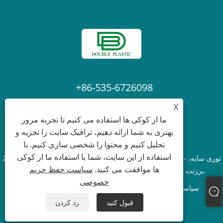
+86-535-6726098
X
Laura@ytdouble.com
ما از کوکی ها استفاده می کنیم تا تجربه مرور
بهتری به شما ارائه دهیم، ترافیک سایت را تجزیه و
تحلیل کنیم و محتوا را شخصی سازی کنیم. با
استفاده از این سایت، شما با استفاده ما از کوکی
حق چاپ © 2022 Yantai Double Plastic Industry Co.,Ltd. - توری سایه،
ها موافقت می کنید.
سیاست حفظ حریم
برزنت پلی اتیلن، توری ایمنی داربست - کلیه حقوق محفوظ است.
خصوصی
سیاست حفظ حریم خصوصی
XML
RSS
Sitemap
Links
قبول کنید
رد کردن