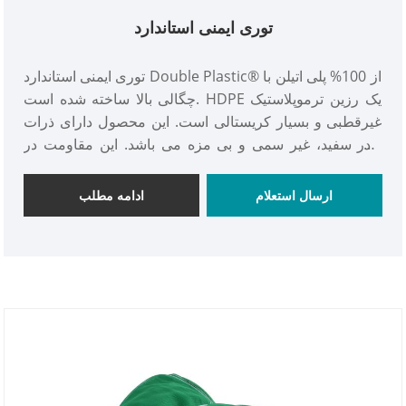
توری ایمنی استاندارد
توری ایمنی استاندارد Double Plastic® از 100% پلی اتیلن با
چگالی بالا ساخته شده است. HDPE یک رزین ترموپلاستیک
غیرقطبی و بسیار کریستالی است. این محصول دارای ذرات
پودر سفید، غیر سمی و بی مزه می باشد. این مقاومت در
برابر گرما و مقاومت در برابر سرما، پایداری شیمیایی خوب،
اما همچنین دارای استحکام و چقرمگی بالا، استحکام مکانیکی
ارسال استعلام
ادامه مطلب
خوب است.